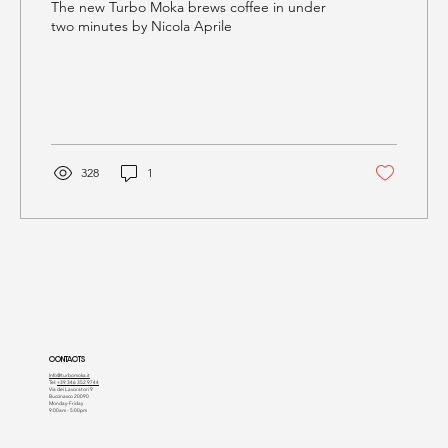
The new Turbo Moka brews coffee in under
two minutes by Nicola Aprile
328
1
CONTACTS
Info@turbomoka.it
Tel:
+39 346 352 9744
Via dei Lavoratori 9
Buccinasco 20090
Monday-Friday
9:00am - 5:00pm