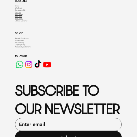
QUICK LINKS
Shop
Wholesale
Corporate Gift
Contact
Manual Eng
Manual Ita
Manual De
Lifetime warranty
POLICY
Terms & Conditions
Privacy Policy
Refund Policy
Shipping Policy
Accessibility Statement
FOLLOW US
SUBSCRIBE TO 
OUR NEWSLETTER